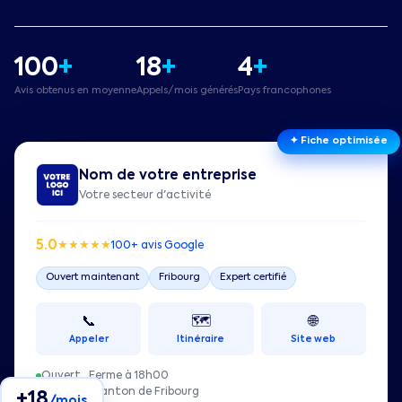
100
+
18
+
4
+
Avis obtenus en moyenne
Appels/mois générés
Pays francophones
✦ Fiche optimisée
Nom de votre entreprise
Votre secteur d'activité
5.0
★
★
★
★
★
100+ avis Google
Ouvert maintenant
Fribourg
Expert certifié
📞
🗺️
🌐
Appeler
Itinéraire
Site web
Ouvert · Ferme à 18h00
Fribourg
, Canton de Fribourg
+18
/mois