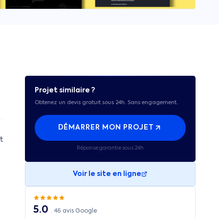
Projet similaire ?
Obtenez un devis gratuit sous 24h. Sans engagement.
DÉMARRER MON PROJET
t
Réponse garantie sous 24h
Voir le site en ligne
5.0
·
46
avis Google