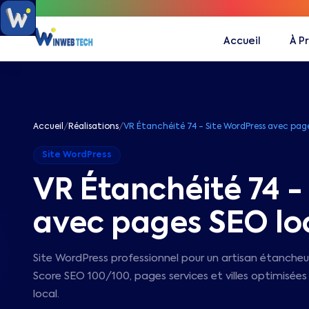
Accueil
À P
Accueil
/
Réalisations
/
VR Étanchéité 74 - Site WordPress avec page
Site WordPress
VR Étanchéité 74 -
avec pages SEO lo
Site WordPress professionnel pour un artisan étanche
Score SEO 100/100, pages services et villes optimisée
local.