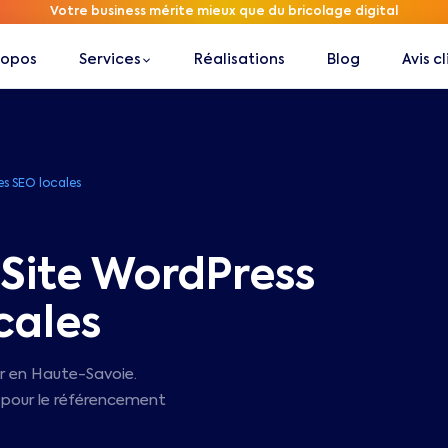
Votre business mérite mieux que du bricolage digital
ropos
Services
Réalisations
Blog
Avis c
s SEO locales
 Site WordPress
cales
ur en Haute-Savoie.
s pour le référencement