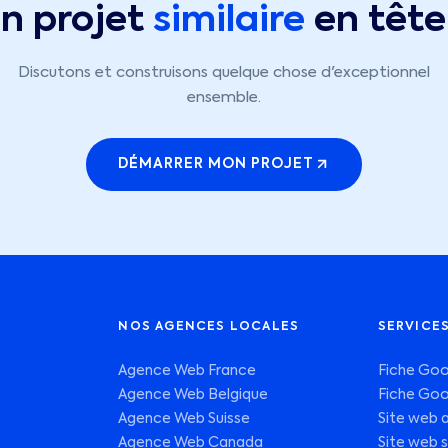
n projet
similaire
en tête
Discutons et construisons quelque chose d'exceptionnel
ensemble.
DÉMARRER MON PROJET
NOS AGENCES LOCALES
SERVICE
Agence Web France
Fiche Goo
Agence Web Belgique
Fiche Goo
Agence Web Suisse
Site web a
Agence Web Canada
Site web 