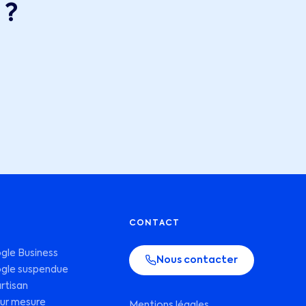
 ?
S
CONTACT
gle Business
Nous contacter
gle suspendue
rtisan
sur mesure
Mentions légales