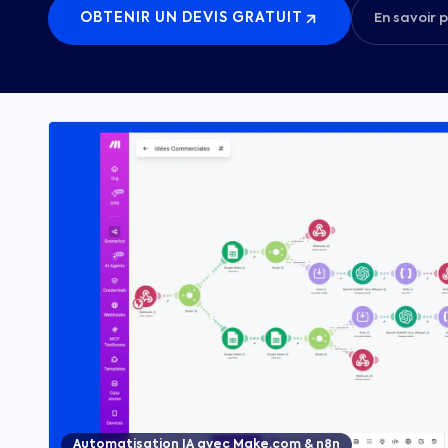
OBTENIR UN DEVIS GRATUIT
En savoir p
Automatisation IA avec Make.com & n8n