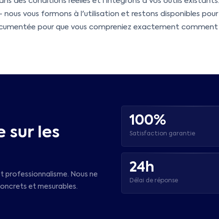
s des conditions réelles et l'intégrons à vos outils existants
ous vous formons à l'utilisation et restons disponibles pour
 documentée pour que vous compreniez exactement comment
100%
 sur les
Satisfaction garantie
24h
t professionnalisme. Nous ne
Délai de réponse
concrets et mesurables.