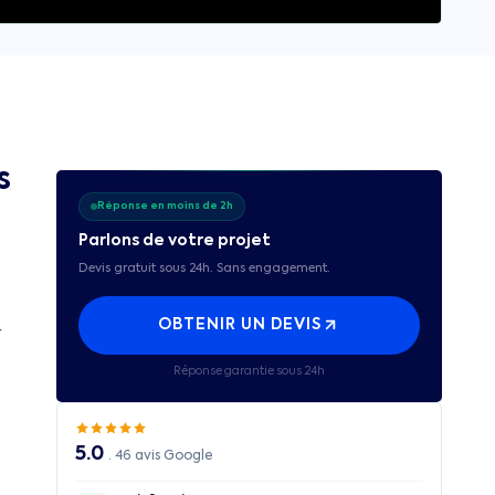
s
Réponse en moins de 2h
Parlons de votre projet
Devis gratuit sous 24h. Sans engagement.
OBTENIR UN DEVIS
r
Réponse garantie sous 24h
5.0
·
46
avis Google