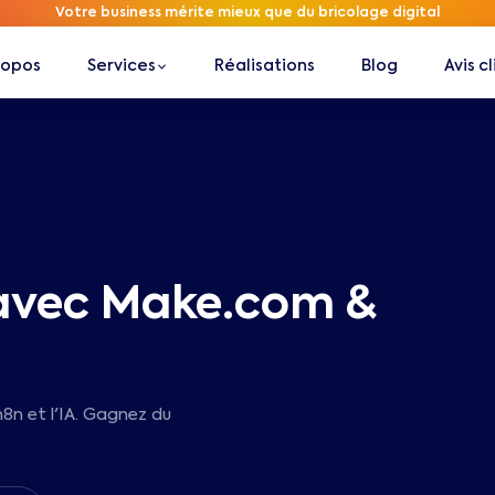
Votre business mérite mieux que du bricolage digital
ropos
Services
Réalisations
Blog
Avis c
 avec Make.com &
8n et l'IA. Gagnez du