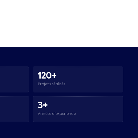
.
120+
Projets réalisés
3+
Années d'expérience