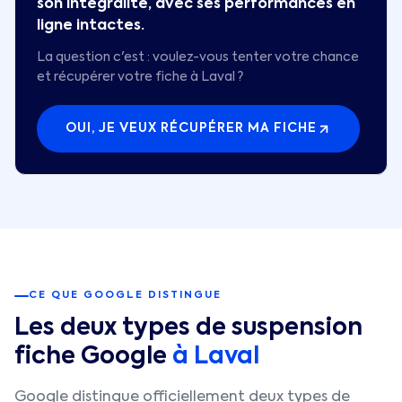
son intégralité, avec ses performances en
ligne intactes.
La question c'est : voulez-vous tenter votre chance
et récupérer votre fiche à
Laval
?
OUI, JE VEUX RÉCUPÉRER MA FICHE
CE QUE GOOGLE DISTINGUE
Les deux types de suspension
fiche Google
à
Laval
Google distingue officiellement deux types de