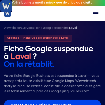
Votre business mérite mieux que du bricolage digital
Winwebtech
Services
Fiche Google suspendue
Laval
›
›
›
Urgence — Fiche Google suspendue à
Laval
Fiche Google suspendue
à
Laval
?
On la rétablit.
Votre fiche Google Business est suspendue à Laval — vous
avez perdu toute visibilité sur Google Maps. Winwebtech
analyse la cause exacte, constitue le dossier officiel et gère
le rétablissement auprès de Google jusqu'au résultat.