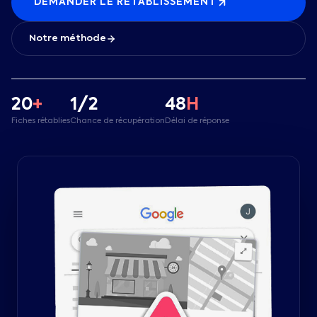
DEMANDER LE RÉTABLISSEMENT
Notre méthode
20
+
1/2
48
H
Fiches rétablies
Chance de récupération
Délai de réponse