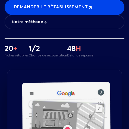
DEMANDER LE RÉTABLISSEMENT
Notre méthode
20
+
1/2
48
H
Fiches rétablies
Chance de récupération
Délai de réponse