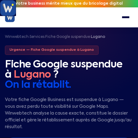
Votre business mérite mieux que du bricolage digital
Winwebtech
Services
Fiche Google suspendue
Lugano
›
›
›
Urgence — Fiche Google suspendue à
Lugano
Fiche Google suspendue
à
Lugano
?
On la rétablit.
Votre fiche Google Business est suspendue à Lugano —
vous avez perdu toute visibilité sur Google Maps.
Winwebtech analyse la cause exacte, constitue le dossier
officiel et gère le rétablissement auprès de Google jusqu'au
résultat.