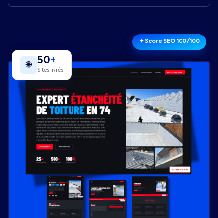
✦ Score SEO 100/100
50
+
🌐
Sites livrés