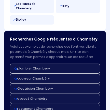
Les Hauts de
📍
📍
Bissy
Chambéry
📍
Biollay
Recherches Google fréquentes à
Chambéry
Voici des exemples de recherches que font vos clients
potentiels à
Chambéry
chaque mois. Un site bien
optimisé vous permet d'apparaître sur ces requêtes.
plombier Chambéry
couvreur Chambéry
électricien Chambéry
avocat Chambéry
restaurant Chambéry