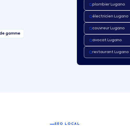
plombier Lugano
électricien Lugano
couvreur Lugano
t de gamme
avocat Lugano
restaurant Lugano
SEO LOCAL