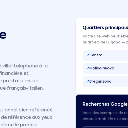
Quartiers principau
e
Votre site web peut être
quartiers de
Lugano
— p
📍
Centro
ville italophone à la
📍
Molino Nuovo
financière et
de prestataires de
📍
Breganzona
ue français-italien,
Recherches Google
sionnel bien référencé
Voici des exemples de re
 de référence aux yeux
chaque mois. Un site bi
même le premier