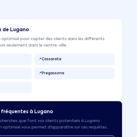
x de
Lugano
 optimisé pour capter des clients dans les différents
as seulement dans le centre-ville.
📍
Cassarate
📍
Pregassona
 fréquentes à
Lugano
cherches que font vos clients potentiels à
Lugano
en optimisé vous permet d'apparaître sur ces requêtes.