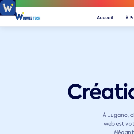
Accueil
À P
Créati
À Lugano, da
web est vot
élégant