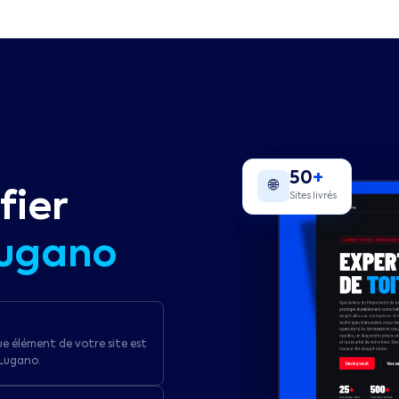
50
+
🌐
fier
Sites livrés
ugano
ue élément de votre site est
 Lugano.