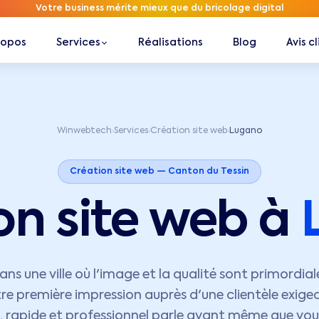
Votre business mérite mieux que du bricolage digital
ropos
Services
Réalisations
Blog
Avis c
Winwebtech
Services
Création site web
Lugano
›
›
›
Création site web —
Canton du Tessin
on site web à
ns une ville où l'image et la qualité sont primordiale
re première impression auprès d'une clientèle exigea
, rapide et professionnel parle avant même que vou