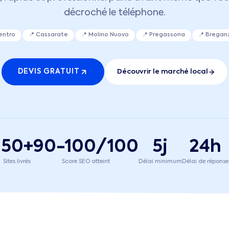
décroché le téléphone.
entro
📍
Cassarate
📍
Molino Nuovo
📍
Pregassona
📍
Bregan
DEVIS GRATUIT
Découvrir le marché local
50+
90-100/100
5j
24h
Sites livrés
Score SEO atteint
Délai minimum
Délai de réponse