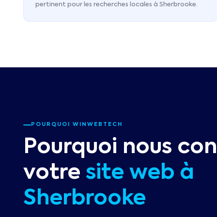
pertinent pour les recherches locales à Sherbrooke.
POURQUOI WINWEBTECH
Pourquoi nous con
votre
site web à
Sherbrooke