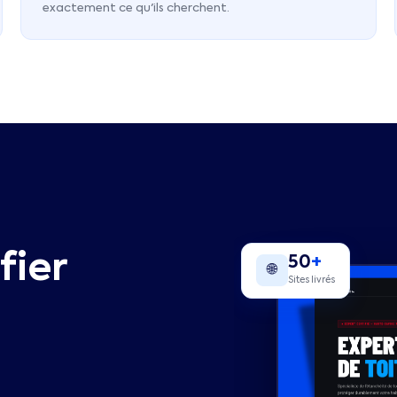
exactement ce qu'ils cherchent.
fier
50
+
🌐
Sites livrés