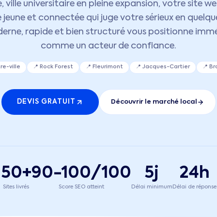
 ville universitaire en pleine expansion, votre site w
e jeune et connectée qui juge votre sérieux en quelq
derne, rapide et bien structuré vous positionne im
comme un acteur de confiance.
re-ville
📍
Rock Forest
📍
Fleurimont
📍
Jacques-Cartier
📍
Br
DEVIS GRATUIT
Découvrir le marché local
50+
90-100/100
5j
24h
Sites livrés
Score SEO atteint
Délai minimum
Délai de réponse