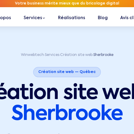
Votre business mérite mieux que du bricolage digital
ropos
Services
Réalisations
Blog
Avis c
Winwebtech
Services
Création site web
Sherbrooke
›
›
›
Création site web —
Québec
éation site we
Sherbrooke