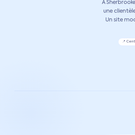
À Sherbrooke,
une clientèl
Un site mo
📍
Cent