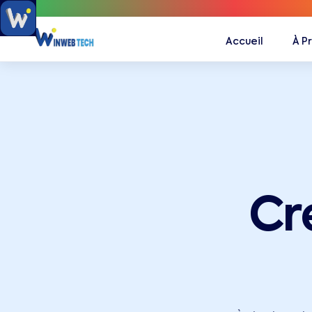
Accueil
À P
Cr