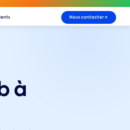
lients
Nous contacter
b à