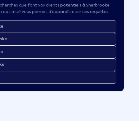
cherches que font vos clients potentiels à
Sherbrooke
en optimisé vous permet d'apparaître sur ces requêtes.
ke
ooke
ke
oke