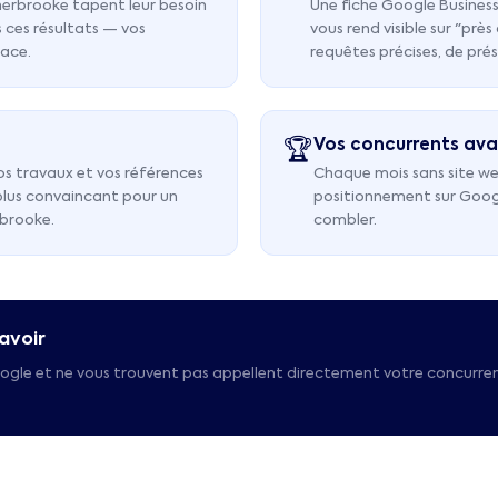
herbrooke tapent leur besoin
Une fiche Google Business
 ces résultats — vos
vous rend visible sur "prè
lace.
requêtes précises, de prés
Vos concurrents ava
🏆
os travaux et vos références
Chaque mois sans site we
 plus convaincant pour un
positionnement sur Google.
rbrooke.
combler.
avoir
ogle et ne vous trouvent pas appellent directement votre concurren