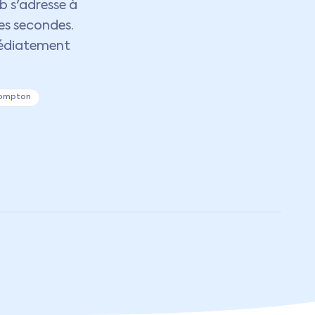
eb s'adresse à
ues secondes.
médiatement
ompton