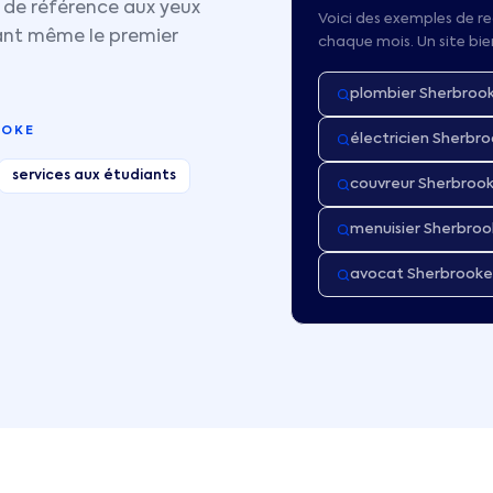
 de référence aux yeux
Voici des exemples de re
nt même le premier
chaque mois. Un site bi
plombier Sherbroo
OOKE
électricien Sherbr
services aux étudiants
couvreur Sherbroo
menuisier Sherbro
avocat Sherbrooke