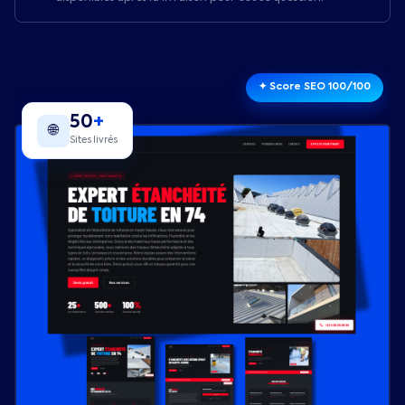
✦ Score SEO 100/100
50
+
🌐
Sites livrés