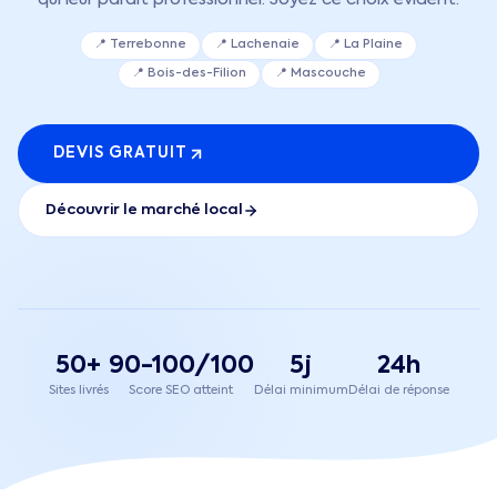
📍
Terrebonne
📍
Lachenaie
📍
La Plaine
📍
Bois-des-Filion
📍
Mascouche
DEVIS GRATUIT
Découvrir le marché local
50+
90-100/100
5j
24h
Sites livrés
Score SEO atteint
Délai minimum
Délai de réponse