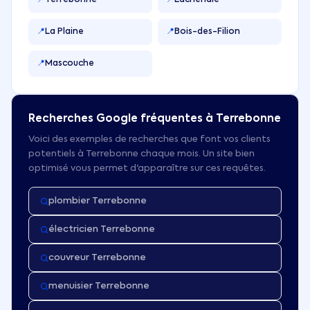
📍
Terrebonne
📍
Lachenaie
📍
La Plaine
📍
Bois-des-Filion
📍
Mascouche
Recherches Google fréquentes à
Terrebonne
Voici des exemples de recherches que font vos clients
potentiels à
Terrebonne
chaque mois. Un site bien
optimisé vous permet d'apparaître sur ces requêtes.
plombier Terrebonne
électricien Terrebonne
couvreur Terrebonne
menuisier Terrebonne